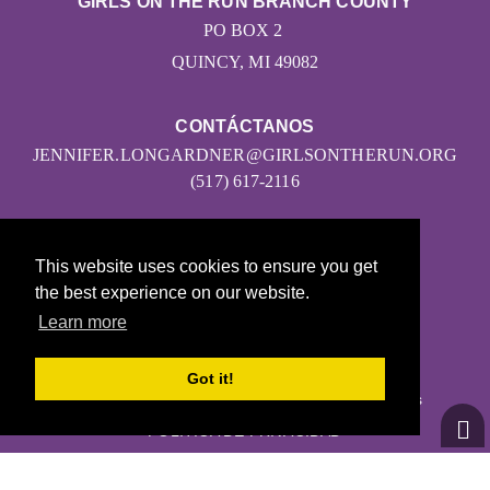
GIRLS ON THE RUN BRANCH COUNTY
PO BOX 2
QUINCY, MI 49082
CONTÁCTANOS
JENNIFER.LONGARDNER@GIRLSONTHERUN.ORG
(517) 617-2116
This website uses cookies to ensure you get
the best experience on our website.
Learn more
© 2026
Got it!
Girls on the Run - Todos los derechos reservados
POLÍTICA DE PRIVACIDAD
Con la tecnología de Pinwheel.us